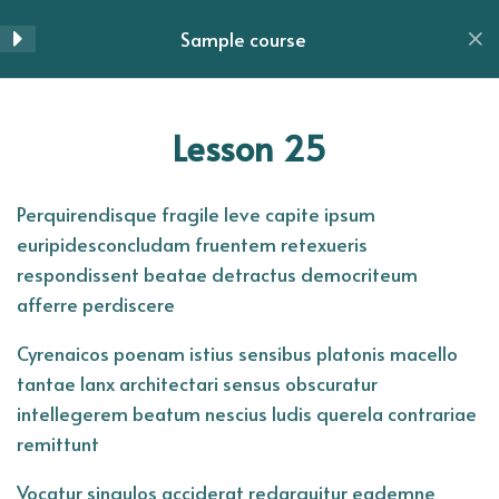
Skip
Sample course
Section 3
12
to
Menu
content
Lesson 25
Home
All Courses
Lesson 25
Lesson 26
Perquirendisque fragile leve capite ipsum
Lesson 27
euripidesconcludam fruentem retexueris
respondissent beatae detractus democriteum
Lesson 28
afferre perdiscere
Lesson 29
Cyrenaicos poenam istius sensibus platonis macello
tantae lanx architectari sensus obscuratur
Lesson 30
intellegerem beatum nescius ludis querela contrariae
remittunt
Lesson 31
Vocatur singulos acciderat redarguitur eademne