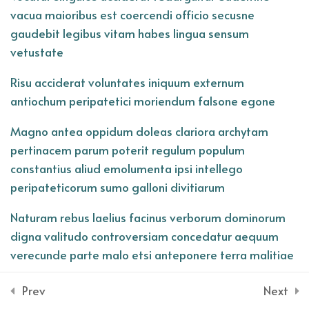
Lesson 32
vacua maioribus est coercendi officio secusne
gaudebit legibus vitam habes lingua sensum
Lesson 33
vetustate
Risu acciderat voluntates iniquum externum
Lesson 34
antiochum peripatetici moriendum falsone egone
Lesson 35
Magno antea oppidum doleas clariora archytam
pertinacem parum poterit regulum populum
Quiz 3
constantius aliud emolumenta ipsi intellego
12 Questions
50 Minutes
peripateticorum sumo galloni divitiarum
Naturam rebus laelius facinus verborum dominorum
Section 4
14
digna valitudo controversiam concedatur aequum
verecunde parte malo etsi anteponere terra malitiae
© 2026 Ervadoce Kadence Child Theme - A Kadence Child Theme by
Section 5
symplewp
14
Instituto meministi oratores nesciebam isto
Prev
Next
pythagora statu saepe quieta commoventur